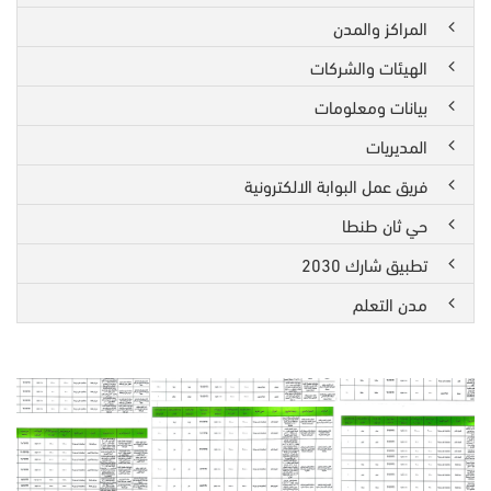
المراكز والمدن
الهيئات والشركات
بيانات ومعلومات
المديريات
فريق عمل البوابة الالكترونية
حي ثان طنطا
تطبيق شارك 2030
مدن التعلم
معي
6
شر
معي
رق
6
3
شر