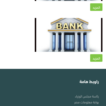
ووسائل
الاتصال
المزيد
بها
البنوك
الحكومية
بالمحافظة
البنوك
الحكومية
وعناوينها
وطرق
الاتصال
بها
المزيد
راوبط هامة
رئاسة مجلس الوزراء
بوابة معلومات مصر