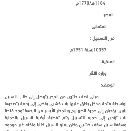
1184هـ/1770م
العصر
:
العثمانى
قرار التسجيل
:
10357لسنة 1951م
الملكية :
وزارة الآثار
الوصف
:
مبنى نصف دائرى من الحجر يتوصل إلى جانب السبيل
بواسطة فتحة مدخل يغلق عليها باب خشبى يفضى إلى ردهة يتصدرها
بابين يؤديان إلى حجرة الصهاريج وبالجدار الأيسر من الردهة توجد فتحة
باب تؤدى إلى حجره التسبيل وتم تغطية أرضية السبيل بالحجارة
وسقفالسبيل سقف خشبي وكان يعلو السبيل كتابا ولكنه غير موجود