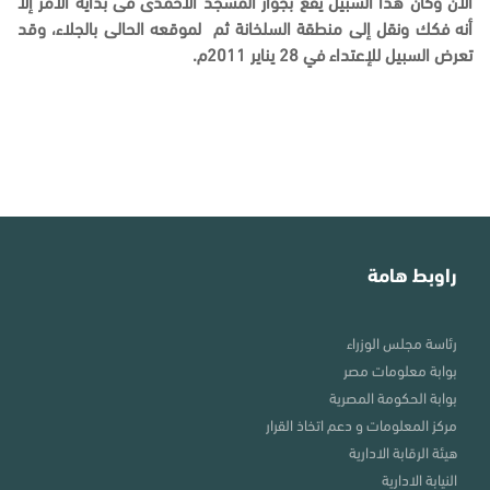
الآن وكان هذا السبيل يقع بجوار المسجد الاحمدى فى بداية الامر إلا
أنه فكك ونقل إلى منطقة السلخانة ثم لموقعه الحالى بالجلاء، وقد
تعرض السبيل للإعتداء في 28 يناير 2011م.
راوبط هامة
رئاسة مجلس الوزراء
بوابة معلومات مصر
بوابة الحكومة المصرية
مركز المعلومات و دعم اتخاذ القرار
هيئة الرقابة الادارية
النيابة الادارية