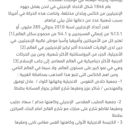
عام 1846 شكل الاتحاد الإنجيلي في لندن بفضل جهود
الإنجيليين من كنائس وبلدان مختلفة، وتنامت هذه الحركة في أمريكا
بسبب شعبية عدد من دعاتها مثل بيلي غراهام.
تقدر أعداد الإنجليين لسنة 2010 بحوالي 285 مليون، أو
13.1% من إجمالي المسيحيين و 4.1% من مجموع سكان العالم.[1]
تعتبر كل من الأمريكتين وأفريقيا وآسيا موطن غالبية الإنجيليين. في
حين لدى الولايات المتحدة أكبر تركيز للإنجيليين في العالم.[2]
الأنجيلية، الجزء من البروتستانتية الأكثر شعبية، ومن بين الحركات
الدينية الأكثر ديناميكية في العالم المعاصر، إلى جانب الإسلام.[3]
وهي في نمو كبير على مستوى العالم، ولا سيما في العالم النامي
ومن اهم الكنائس التى تتبع هذا المذهب بمحافظة الغربية :
1- جمعية خلاص النفوس الانجيلية وكهانها اللواء / عادل توفيق
والمهندس / شاكر عزيز ومقرها شارع الفاتح بجوار المساحة بطنطا
2- جمعية الصليب المقدس الإنجيلي وكاهنها مدام / سعاد صليب
ومقرها تقاطع شارع على مبارك مع شارع الفاتح امام البنك المركزى
بطنطا
3 - الكنيسة الانجيلية الأولى وكاهنها القس مغاس ناجى ومقرها